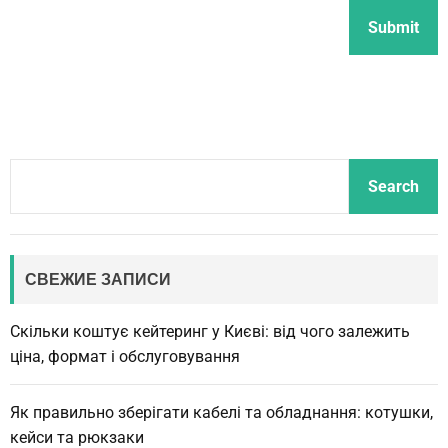
S
Search
e
a
r
c
СВЕЖИЕ ЗАПИСИ
h
Скільки коштує кейтеринг у Києві: від чого залежить
ціна, формат і обслуговування
Як правильно зберігати кабелі та обладнання: котушки,
кейси та рюкзаки