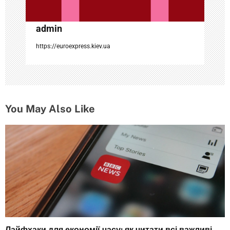
и
с
admin
я
https://euroexpress.kiev.ua
м
You May Also Like
Лайфхаки для економії часу: як читати всі важливі