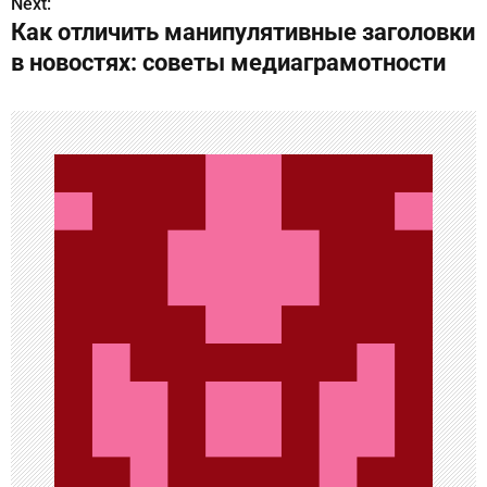
в
Next:
Как отличить манипулятивные заголовки
и
в новостях: советы медиаграмотности
г
а
ц
и
я
п
о
з
а
п