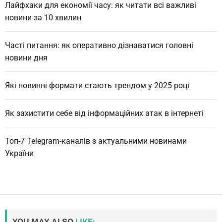
Лайфхаки для економії часу: як читати всі важливі
новини за 10 хвилин
Часті питання: як оперативно дізнаватися головні
новини дня
Які новинні формати стають трендом у 2025 році
Як захистити себе від інформаційних атак в інтернеті
Топ-7 Telegram-каналів з актуальними новинами
України
YOU MAY ALSO
LIKE: