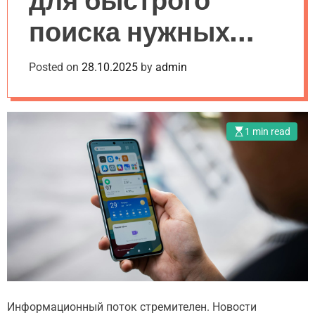
для быстрого
i
r
поиска нужных
d
m
g
o
e
d
новостей в
Posted on
28.10.2025
by
admin
t
e
интернете
1 min read
Информационный поток стремителен. Новости