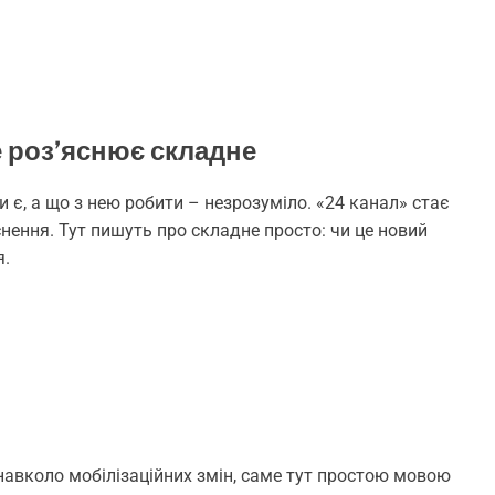
е роз’яснює складне
 є, а що з нею робити – незрозуміло. «24 канал» стає
снення. Тут пишуть про складне просто: чи це новий
я.
и навколо мобілізаційних змін, саме тут простою мовою