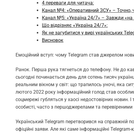
4 переваги для читача:
Канал №4: «Оперативний ЗСУ» – Точно, ч
Канал №5: «Україна 24/7» – Завжди «на 
Що відрізняє «Україна 24/7»:
Як не загубитися у вирі українських Tel
Висновок
Емоційний вступ: чому Telegram став джерелом нови
Ранок. Перша рука тягнеться до телефону. Не до кав
сьогодні починається день для сотень тисяч українц
реальним вікном у світ: що трапилось уночі, яка сит
лютого 2022 року інформаційний голод став особлив
соцмережі губляться у хаосі недостовірних новин. І
особисті, часто з першоджерелами та перевіреними
Український Telegram перетворився на справжній порт
офіційні заяви. Але які саме інформаційні Telegra