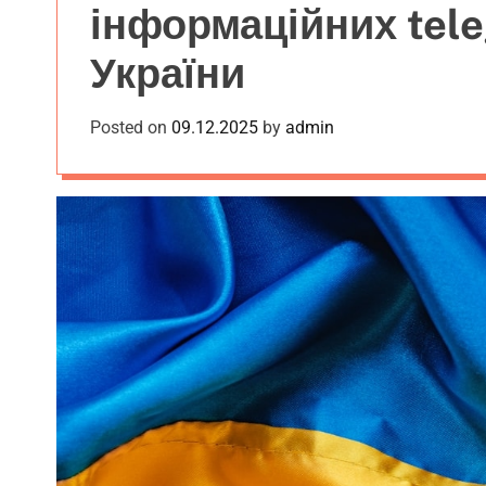
інформаційних tel
W
i
України
d
g
e
Posted on
09.12.2025
by
admin
t