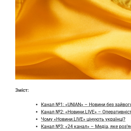
Зміст:
Канал №1: «UNIAN» – Новини без зайво
Канал №2: «Новини.LIVE» – Оперативніст
Чому «Новини.LIVE» цінують українці?
Канал №3: «24 канал» – Медіа, яке роз’