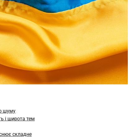
го шуму
ь і широта тем
яснює складне