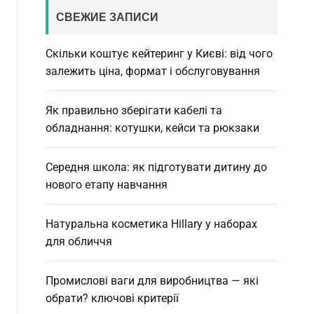
c
o
СВЕЖИЕ ЗАПИСИ
r
h
m
Скільки коштує кейтеринг у Києві: від чого
o
d
залежить ціна, формат і обслуговування
e
Як правильно зберігати кабелі та
обладнання: котушки, кейси та рюкзаки
Середня школа: як підготувати дитину до
нового етапу навчання
Натуральна косметика Hillary у наборах
для обличчя
Промислові ваги для виробництва — які
обрати? ключові критерії