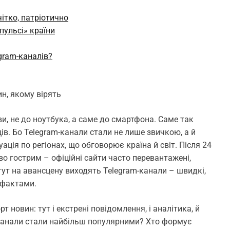
ітко, патріотично
пульсі» країни
egram-каналів?
н, якому вірять
и, не до ноутбука, а саме до смартфона. Саме так
ів. Бо Telegram-канали стали не лише звичкою, а й
уація по регіонах, що обговорює країна й світ. Після 24
о гострим – офіційні сайти часто перевантажені,
 тут на авансцену виходять Telegram-канали – швидкі,
 фактами.
 новин: тут і екстрені повідомлення, і аналітика, й
m-канали стали найбільш популярними? Хто формує