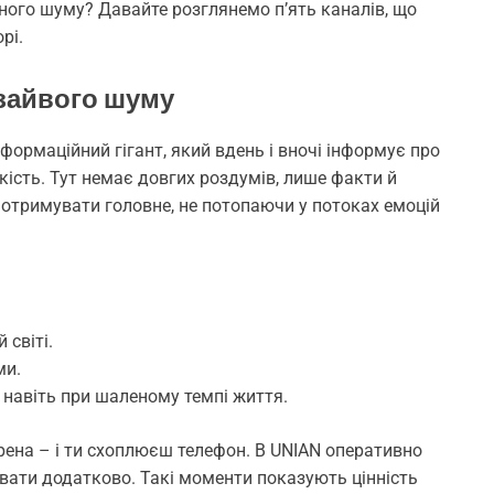
ного шуму? Давайте розглянемо п’ять каналів, що
рі.
 зайвого шуму
нформаційний гігант, який вдень і вночі інформує про
дкість. Тут немає довгих роздумів, лише факти й
оче отримувати головне, не потопаючи у потоках емоцій
 світі.
ми.
е навіть при шаленому темпі життя.
ирена – і ти схоплюєш телефон. В UNIAN оперативно
увати додатково. Такі моменти показують цінність