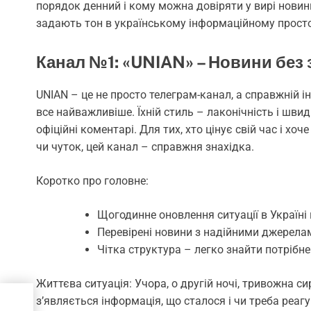
порядок денний і кому можна довіряти у вирі новин
задають тон в українському інформаційному просто
Канал №1: «UNIAN» – Новини без
UNIAN – це не просто телеграм-канал, а справжній і
все найважливіше. Їхній стиль – лаконічність і шви
офіційні коментарі. Для тих, хто цінує свій час і х
чи чуток, цей канал – справжня знахідка.
Коротко про головне:
Щогодинне оновлення ситуації в Україні й
Перевірені новини з надійними джерела
Чітка структура – легко знайти потрібн
Життєва ситуація: Учора, о другій ночі, тривожна с
з’являється інформація, що сталося і чи треба реаг
р у