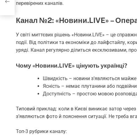
перевірених каналів.
Канал №2: «Новини.LIVE» – Опера
У світі миттєвих рішень «Новини.LIVE» – це справж
події. Від політики та економіки до лайфстайлу, ко
уряді. Канал регулярно ділиться ексклюзивами, пров
Чому «Новини.LIVE» цінують українці?
Швидкість – новини з’являються майже
Ясність – немає плутанини або подвійни
Доступність – простою мовою розповід
Типовий приклад: коли в Києві виникає затор через 
з’являються фото й пояснення ситуації. Не треба вг
Топ-3 рубрики каналу: