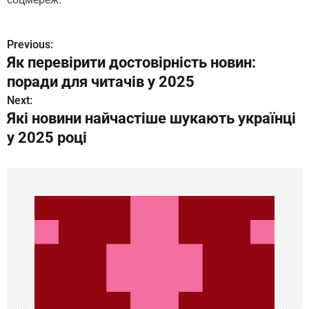
Previous:
Н
Як перевірити достовірність новин:
а
поради для читачів у 2025
в
Next:
Які новини найчастіше шукають українці
и
у 2025 році
г
а
ц
и
я
п