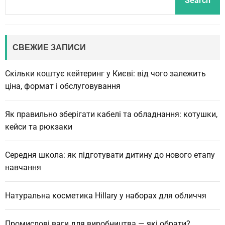
Search
e
a
r
c
СВЕЖИЕ ЗАПИСИ
h
Скільки коштує кейтеринг у Києві: від чого залежить
ціна, формат і обслуговування
Як правильно зберігати кабелі та обладнання: котушки,
кейси та рюкзаки
Середня школа: як підготувати дитину до нового етапу
навчання
Натуральна косметика Hillary у наборах для обличчя
Промислові ваги для виробництва — які обрати?