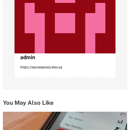
о
з
а
п
и
с
admin
я
https://euroexpress.kiev.ua
м
You May Also Like