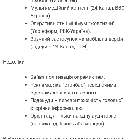
правда, NV, Ліга.net).
Мультимедійний контент (24 Канал, BBC
Україна).
Оперативність і мінімум “жовтизни”
(Укрінформ, РБК-Україна).
Зручний застосунок чи мобільна версія
(лідери – 24 Канал, ТСН).
Недоліки:
Зайва політизація окремих тем.
Реклама, яка “стрибає” перед очима,
відволікаючи від головного.
Подекуди – перевантаженість головної
сторінки інформацією.
Орієнтація тільки на одну аудиторію
(наприклад, бізнес або молодь).
Вибір новинного порталу для моніторингу: коротка