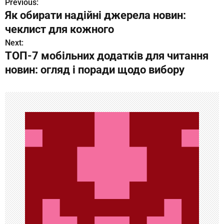
Previous:
Н
Як обирати надійні джерела новин:
а
чеклист для кожного
в
Next:
ТОП-7 мобільних додатків для читання
и
новин: огляд і поради щодо вибору
г
а
ц
и
я
п
о
з