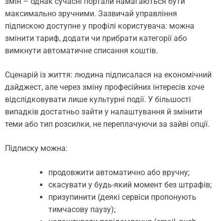
змін – однак сучасні портали намагаються бути
максимально зручними. Зазвичай управління
підпискою доступне у профілі користувача: можна
змінити тариф, додати чи прибрати категорії або
вимкнути автоматичне списання коштів.
Сценарій із життя: людина підписалася на економічний
дайджест, але через зміну професійних інтересів хоче
відслідковувати лише культурні події. У більшості
випадків достатньо зайти у налаштування й змінити
теми або тип розсилки, не переплачуючи за зайві опції.
Підписку можна:
продовжити автоматично або вручну;
скасувати у будь-який момент без штрафів;
призупинити (деякі сервіси пропонують
тимчасову паузу);