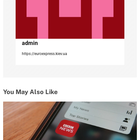
а
п
и
с
admin
я
https://euroexpress.kiev.ua
м
You May Also Like