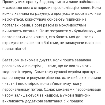
Прокинутися зранку й одразу читати лише найцікавіше
– саме для цього створили персоналізацію новин. Коли
кожна хвилина на рахунку, а пропускати щось важливе
не хочеться, користувачі обирають підписки на
порталах новин. Проте разом із можливостями
виникають питання. Як не потрапити у «бульбашку», чи
варто платити за контент, хто бачить мої дані та як
отримувати лише потрібні теми, не ризикуючи власною
приватністю?
Багатьом знайоме відчуття, коли пошта завалена
розсилками, а в стрічці – теми, що не викликають
жодного інтересу. Саме тому сучасні сервіси прагнуть
запропонувати розумне рішення: дати вибір, які новини
читати, і якою мірою вони з\’являтимуться у
персональному потоці. Однак механізми персоналізації
часом залишаються за кадром, а умови підписки
викликають додаткові запитання. Як працює