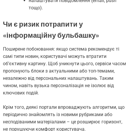
налаштувати повідомлення (email, push
тощо).
Чи є ризик потрапити у
«інформаційну бульбашку»
Поширене побоювання: якщо система рекомендує ті
самі типи новин, користувачі можуть втратити
об’єктивну картину. Щоб уникнути цього, сервіси часом
пропонують блоки з актуальними або топ-темами,
незалежно від персональних налаштувань. Таким
чином, навіть вузька персоналізація не ізолює від
ключових подій.
Крім того, деякі портали впроваджують алгоритми, що
періодично знайомлять із новими рубриками або
несподіваними матеріалами – це розширює горизонт,
не порушуючи комфорт користувача.