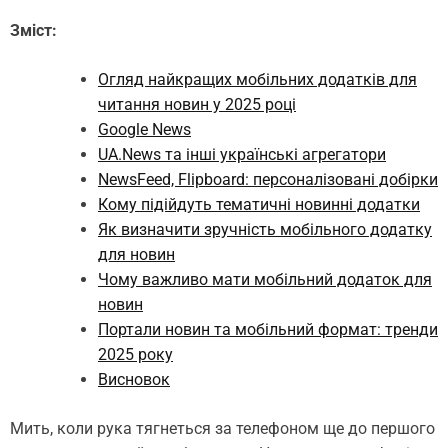
Зміст:
Огляд найкращих мобільних додатків для
читання новин у 2025 році
Google News
UA.News та інші українські агрегатори
NewsFeed, Flipboard: персоналізовані добірки
Кому підійдуть тематичні новинні додатки
Як визначити зручність мобільного додатку
для новин
Чому важливо мати мобільний додаток для
новин
Портали новин та мобільний формат: тренди
2025 року
Висновок
Мить, коли рука тягнеться за телефоном ще до першого