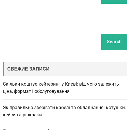
S
Search
e
a
r
c
СВЕЖИЕ ЗАПИСИ
h
Скільки коштує кейтеринг у Києві: від чого залежить
ціна, формат і обслуговування
Як правильно зберігати кабелі та обладнання: котушки,
кейси та рюкзаки