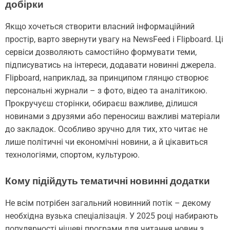
добірки
Якщо хочеться створити власний інформаційний
простір, варто звернути увагу на NewsFeed і Flipboard. Ці
сервіси дозволяють самостійно формувати теми,
підписуватись на інтереси, додавати новинні джерела.
Flipboard, наприклад, за принципом глянцю створює
персональні журнали – з фото, відео та аналітикою.
Прокручуєш сторінки, обираєш важливе, ділишся
новинами з друзями або переносиш важливі матеріали
до закладок. Особливо зручно для тих, хто читає не
лише політичні чи економічні новини, а й цікавиться
технологіями, спортом, культурою.
Кому підійдуть тематичні новинні додатки
Не всім потрібен загальний новинний потік – декому
необхідна вузька спеціалізація. У 2025 році набирають
популярності нішеві програми для читання новин з