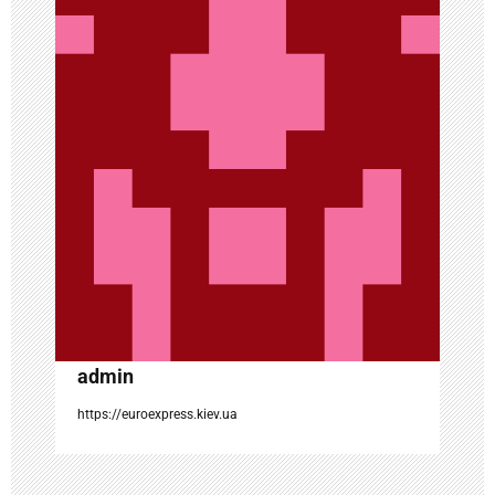
и
я
п
о
з
а
п
и
с
admin
я
https://euroexpress.kiev.ua
м