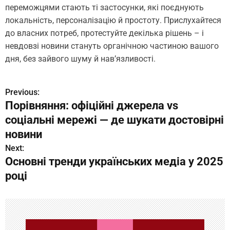
переможцями стають ті застосунки, які поєднують
локальність, персоналізацію й простоту. Прислухайтеся
до власних потреб, протестуйте декілька рішень – і
невдовзі новини стануть органічною частиною вашого
дня, без зайвого шуму й нав’язливості.
Previous:
Н
Порівняння: офіційні джерела vs
а
соціальні мережі — де шукати достовірні
в
новини
Next:
и
Основні тренди українських медіа у 2025
г
році
а
ц