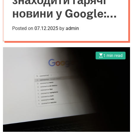
знаходити гарячі
i
r
новини у Google:
d
m
g
o
e
d
корисні лайфхаки
Posted on
07.12.2025
by
admin
t
e
1 min read