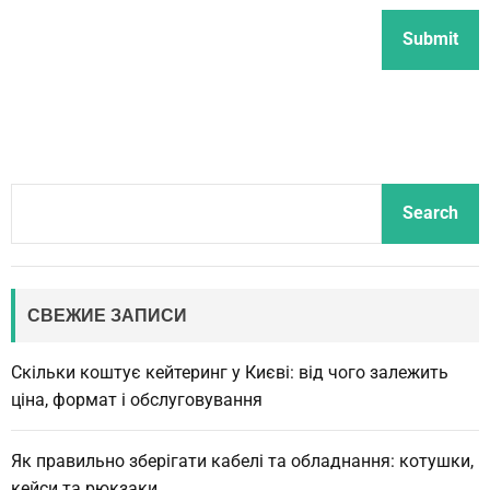
S
Search
e
a
r
c
СВЕЖИЕ ЗАПИСИ
h
Скільки коштує кейтеринг у Києві: від чого залежить
ціна, формат і обслуговування
Як правильно зберігати кабелі та обладнання: котушки,
кейси та рюкзаки