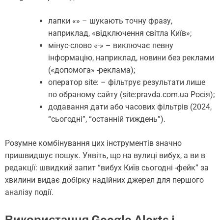
лапки «» – шукають точну фразу,
наприклад, «відключення світла Київ»;
мінус-слово «-» – виключає певну
інформацію, наприклад, новини без реклами
(«допомога» -реклама);
оператор site: – фільтрує результати лише
по обраному сайту (site:pravda.com.ua Росія);
додавання дати або часових фільтрів (2024,
“сьогодні”, “останній тиждень”).
Розумне комбінування цих інструментів значно
пришвидшує пошук. Уявіть, що на вулиці вибух, а ви в
редакції: швидкий запит “вибух Київ сьогодні -фейк” за
хвилини видає добірку надійних джерел для першого
аналізу події.
Використання Google Alerts і