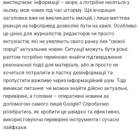
мистецтвом: інформації – море, а потрібне несеться у
ньому, мов човен під час шторму. Ще вчорашні
заголовки вже не викликають емоцій, і лише миттєва
реакція на інфопривід дозволяє бути на хвилі. Особливо
це цінно для журналістів, редакторів чи просто
ентузіастів, які не уявляють свого ранку без “свіжої
порції” актуальних новин. Ситуації можуть бути різні:
раптом потрібно терміново знайти підтвердження
резонансної події для матеріалу, або ж просто не
хочеться потрапити в пастку дезінформації та
пропустити важливе через інформаційний шум. Тоді
виникає питання: чи можна знайти дійсно актуальні,
перевірені, а головне – оперативні новини за
допомогою самого лише Google? Спробуємо
розібратись, як зробити це швидко та ефективно,
використовуючи перевірені інструменти і сучасні
лайфхаки.