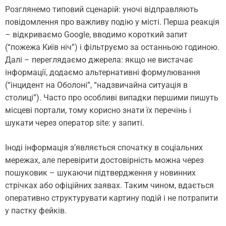
Розглянемо типовий сценарій: уночі відправляють
повідомлення про важливу подію у місті. Перша реакція
– відкриваємо Google, вводимо короткий запит
(“пожежа Київ ніч”) і фільтруємо за останньою годиною.
Далі – переглядаємо джерела: якщо не вистачає
інформації, додаємо альтернативні формулювання
(“інцидент на Оболоні”, “надзвичайна ситуація в
столиці”). Часто про особливі випадки першими пишуть
місцеві портали, тому корисно знати їх перечінь і
шукати через оператор site: у запиті.
Іноді інформація з’являється спочатку в соціальних
мережах, але перевірити достовірність можна через
пошуковик – шукаючи підтвердження у новинних
стрічках або офіційних заявах. Таким чином, вдається
оперативно структурувати картину подій і не потрапити
у пастку фейків.