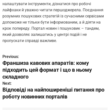
налаштувати інструменти, дізнатися про робочі
лайфхаки й уважно читати першоджерела. Поєднання
розумних пошукових стратегій із сучасними сервісами
допоможе не тільки бути інформованим, а й діяти на
крок попереду. Портал новин і пошуковик – тандем,
який дозволяє залишатись у центрі подій і не
пропускати справді важливе.
Previous:
Н
Франшиза кавових апаратів: кому
а
підходить цей формат і що в ньому
в
складного
Next:
и
Відповіді на найпоширеніші питання про
г
роботу новинних порталів
а